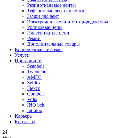
Резинотканевые ленты
Тефлоновые ленты и сетки
Замки для лент
Электродвигатели и мотор-редукторы
Роликовые цепи
Пластинчатые цепи
Ремни
Дополнительные товары
Конвейерные системы
Услуги
Поставщики
Scanbelt
Twentebelt
АMEC
Selflex
Flexco
Combelt
Volta
INO belt
Intralox
Карьера
Контакты
24
Ноя