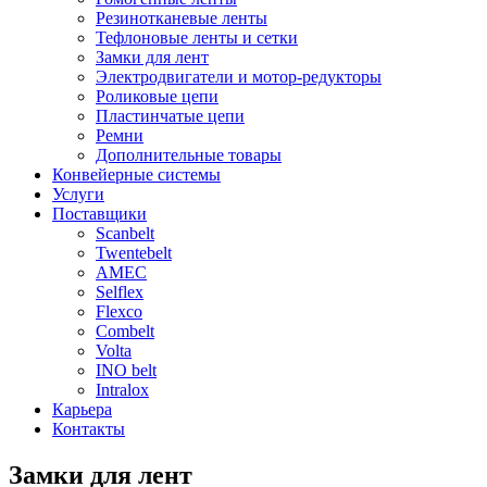
Резинотканевые ленты
Тефлоновые ленты и сетки
Замки для лент
Электродвигатели и мотор-редукторы
Роликовые цепи
Пластинчатые цепи
Ремни
Дополнительные товары
Конвейерные системы
Услуги
Поставщики
Scanbelt
Twentebelt
АMEC
Selflex
Flexco
Combelt
Volta
INO belt
Intralox
Карьера
Контакты
Замки для лент