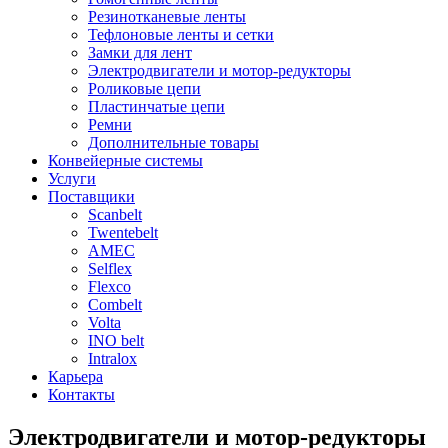
Резинотканевые ленты
Тефлоновые ленты и сетки
Замки для лент
Электродвигатели и мотор-редукторы
Роликовые цепи
Пластинчатые цепи
Ремни
Дополнительные товары
Конвейерные системы
Услуги
Поставщики
Scanbelt
Twentebelt
АMEC
Selflex
Flexco
Combelt
Volta
INO belt
Intralox
Карьера
Контакты
Электродвигатели и мотор-редукторы