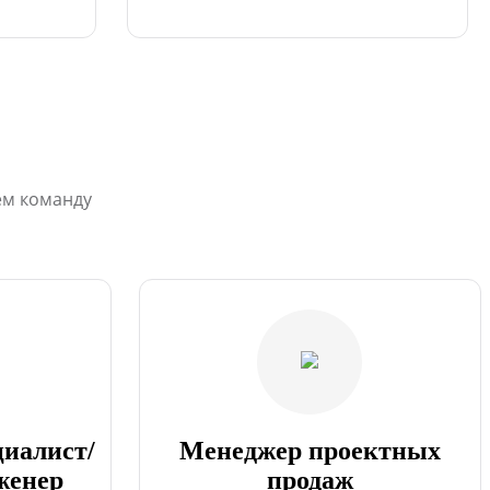
ем команду
циалист/
Менеджер проектных
женер
продаж