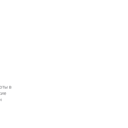
оты в
кие
н
а