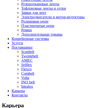
Резинотканевые ленты
Тефлоновые ленты и сетки
Замки для лент
Электродвигатели и мотор-редукторы
Роликовые цепи
Пластинчатые цепи
Ремни
Дополнительные товары
Конвейерные системы
Услуги
Поставщики
Scanbelt
Twentebelt
АMEC
Selflex
Flexco
Combelt
Volta
INO belt
Intralox
Карьера
Контакты
Карьера