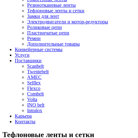
Резинотканевые ленты
Тефлоновые ленты и сетки
Замки для лент
Электродвигатели и мотор-редукторы
Роликовые цепи
Пластинчатые цепи
Ремни
Дополнительные товары
Конвейерные системы
Услуги
Поставщики
Scanbelt
Twentebelt
АMEC
Selflex
Flexco
Combelt
Volta
INO belt
Intralox
Карьера
Контакты
Тефлоновые ленты и сетки