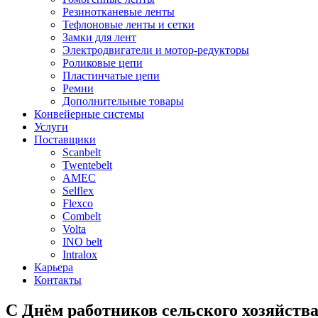
Резинотканевые ленты
Тефлоновые ленты и сетки
Замки для лент
Электродвигатели и мотор-редукторы
Роликовые цепи
Пластинчатые цепи
Ремни
Дополнительные товары
Конвейерные системы
Услуги
Поставщики
Scanbelt
Twentebelt
АMEC
Selflex
Flexco
Combelt
Volta
INO belt
Intralox
Карьера
Контакты
С Днём работников сельского хозяйст