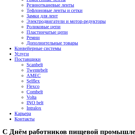
Резинотканевые ленты
Тефлоновые ленты и сетки
Замки для лент
Электродвигатели и мотор-редукторы
Роликовые цепи
Пластинчатые цепи
Ремни
Дополнительные товары
Конвейерные системы
Услуги
Поставщики
Scanbelt
Twentebelt
АMEC
Selflex
Flexco
Combelt
Volta
INO belt
Intralox
Карьера
Контакты
С Днём работников пищевой промышле