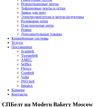
Резинотканевые ленты
Тефлоновые ленты и сетки
Замки для лент
Электродвигатели и мотор-редукторы
Роликовые цепи
Пластинчатые цепи
Ремни
Дополнительные товары
Конвейерные системы
Услуги
Поставщики
Scanbelt
Twentebelt
АMEC
Selflex
Flexco
Combelt
Volta
INO belt
Intralox
Карьера
Контакты
СПБелт на Modern Bakery Moscow