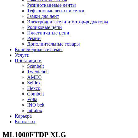
Резинотканевые ленты
Тефлоновые ленты и сетки
Замки для лент
Электродвигатели и мотор-редукторы
Роликовые цепи
Пластинчатые цепи
Ремни
Дополнительные товары
Конвейерные системы
Услуги
Поставщики
Scanbelt
Twentebelt
АMEC
Selflex
Flexco
Combelt
Volta
INO belt
Intralox
Карьера
Контакты
ML1000FTDP XLG