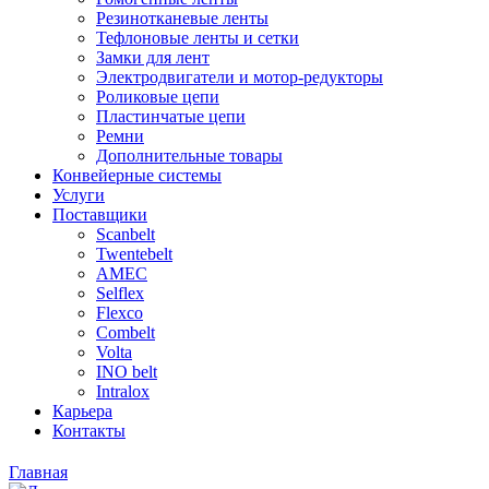
Резинотканевые ленты
Тефлоновые ленты и сетки
Замки для лент
Электродвигатели и мотор-редукторы
Роликовые цепи
Пластинчатые цепи
Ремни
Дополнительные товары
Конвейерные системы
Услуги
Поставщики
Scanbelt
Twentebelt
АMEC
Selflex
Flexco
Combelt
Volta
INO belt
Intralox
Карьера
Контакты
Главная