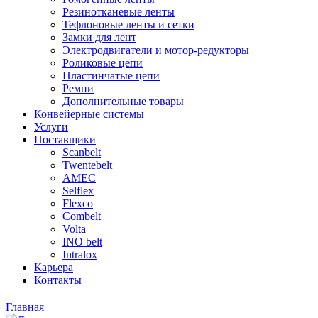
Резинотканевые ленты
Тефлоновые ленты и сетки
Замки для лент
Электродвигатели и мотор-редукторы
Роликовые цепи
Пластинчатые цепи
Ремни
Дополнительные товары
Конвейерные системы
Услуги
Поставщики
Scanbelt
Twentebelt
АMEC
Selflex
Flexco
Combelt
Volta
INO belt
Intralox
Карьера
Контакты
Главная