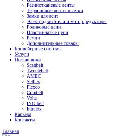
Резинотканевые ленты
Тефлоновые ленты и сетки
Замки для лент
Электродвигатели и мотор-редукторы
Роликовые цепи
Пластинчатые цепи
Ремни
Дополнительные товары
Конвейерные системы
Услуги
Поставщики
Scanbelt
Twentebelt
АMEC
Selflex
Flexco
Combelt
Volta
INO belt
Intralox
Карьера
Контакты
Главная