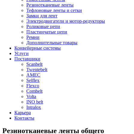
Резинотканевые ленты
Тефлоновые ленты и сетки
Замки для лент
Электродвигатели и мотор-редукторы
Роликовые цепи
Пластинчатые цепи
Ремни
Дополнительные товары
Конвейерные системы
Услуги
Поставщики
Scanbelt
Twentebelt
АMEC
Selflex
Flexco
Combelt
Volta
INO belt
Intralox
Карьера
Контакты
Резинотканевые ленты общего