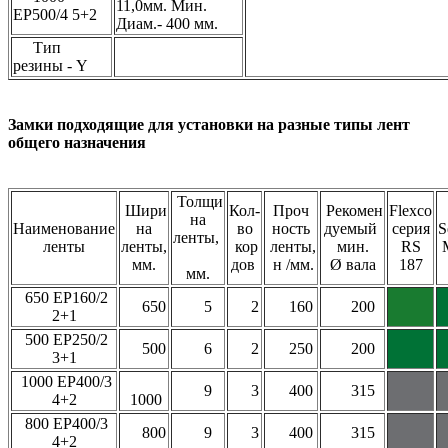
11,0мм. Мин.
ЕР500/4 5+2
Диам.- 400 мм.
Тип
резины - Y
Замки подходящие для установки на разные типы лент
общего назначения
Толщи
Шири
Кол-
Проч
Рекомен
Flexco
на
Наименование
на
во
ность
дуемый
серия
S
ленты,
ленты
ленты,
кор
ленты,
мин.
RS
мм.
дов
н /мм.
Ø вала
187
мм.
650 EP160/2
650
5
2
160
200
2+1
500 EP250/2
500
6
2
250
200
3+1
1000 EP400/3
9
3
400
315
4+2
1000
800 EP400/3
800
9
3
400
315
4+2